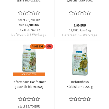
ganz bio 6x225g
geschält bio 200g
statt 20,70 EUR
Nur 19,90 EUR
5,95 EUR
14,74 EUR pro 1 kg
29,75 EUR pro 1 kg
Lieferzeit:
3-5 Werktage
Lieferzeit:
3-5 Werktage
ANGEBOT
-5%
Reformhaus Hanfsamen
Reformhaus
geschält bio 6x200g
Kürbiskerne 200 g
statt 35,70 EUR