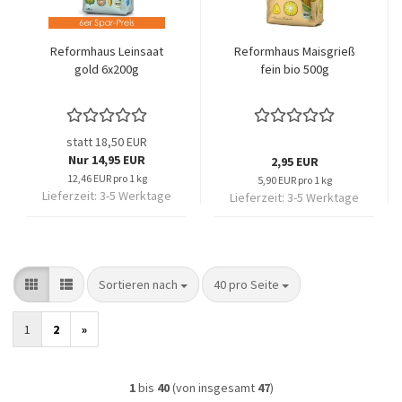
Reformhaus Leinsaat
Reformhaus Maisgrieß
gold 6x200g
fein bio 500g
statt 18,50 EUR
Nur 14,95 EUR
2,95 EUR
12,46 EUR pro 1 kg
5,90 EUR pro 1 kg
Lieferzeit:
3-5 Werktage
Lieferzeit:
3-5 Werktage
Sortieren nach
pro Seite
Sortieren nach
40 pro Seite
1
2
»
1
bis
40
(von insgesamt
47
)