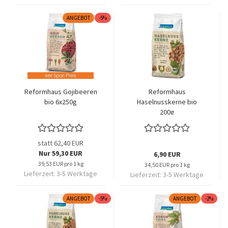
ANGEBOT
-5%
Reformhaus Gojibeeren
Reformhaus
bio 6x250g
Haselnusskerne bio
200g
statt 62,40 EUR
Nur 59,30 EUR
6,90 EUR
39,53 EUR pro 1 kg
34,50 EUR pro 1 kg
Lieferzeit:
3-5 Werktage
Lieferzeit:
3-5 Werktage
ANGEBOT
-5%
ANGEBOT
-2%