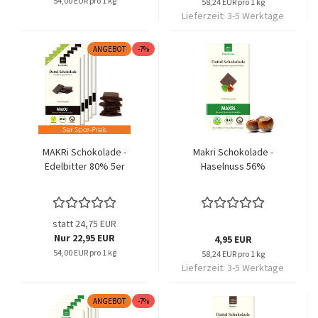
54,00 EUR pro 1 kg
58,24 EUR pro 1 kg
Lieferzeit:
3-5 Werktage
ANGEBOT
-7%
MAKRi Schokolade -
Makri Schokolade -
Edelbitter 80% 5er
Haselnuss 56%
statt 24,75 EUR
Nur 22,95 EUR
4,95 EUR
54,00 EUR pro 1 kg
58,24 EUR pro 1 kg
Lieferzeit:
3-5 Werktage
ANGEBOT
-7%