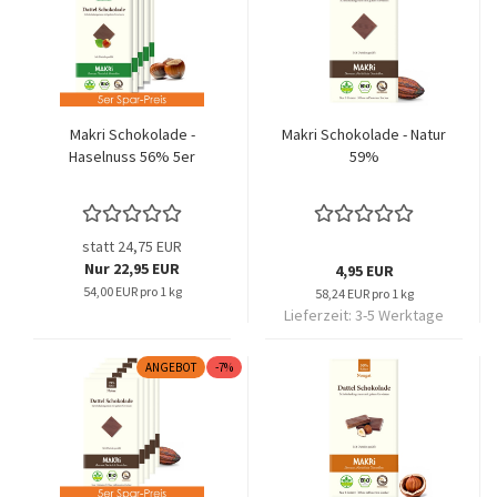
Makri Schokolade -
Makri Schokolade - Natur
Haselnuss 56% 5er
59%
statt 24,75 EUR
Nur 22,95 EUR
4,95 EUR
54,00 EUR pro 1 kg
58,24 EUR pro 1 kg
Lieferzeit:
3-5 Werktage
ANGEBOT
-7%