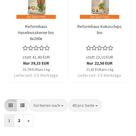
Reformhaus
Reformhaus Kokoschips
Haselnusskerne bio
bio
6x200g
statt 41,40 EUR
statt 23,10 EUR
Nur 39,33 EUR
Nur 22,50 EUR
32,78 EUR pro 1 kg
21,43 EUR pro 1 kg
Lieferzeit:
3-5 Werktage
Lieferzeit:
3-5 Werktage
Sortieren nach
pro Seite
Sortieren nach
40 pro Seite
1
2
»