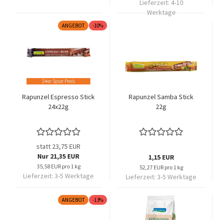
Lieferzeit:
4-10
Werktage
ANGEBOT
-10%
Rapunzel Espresso Stick
Rapunzel Samba Stick
24x22g
22g
statt 23,75 EUR
Nur 21,35 EUR
1,15 EUR
35,58 EUR pro 1 kg
52,27 EUR pro 1 kg
Lieferzeit:
3-5 Werktage
Lieferzeit:
3-5 Werktage
ANGEBOT
-13%