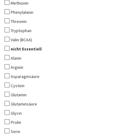
Methionin
Phenylalanin
Threonin
Tryptophan
Valin (BCAA)
nicht Essentiell
Alanin
Arginin
Asparaginsäure
Cystein
Glutamin
Glutaminsäure
Glycin
Prolin
Serin