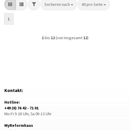
FILTER
Sortieren nach
pro Seite
Sortieren nach
40 pro Seite
1
1
bis
12
(von insgesamt
12
)
Kontakt:
Hotline:
+49 (0) 76 42 - 71 01
Mo-Fr 9-18 Uhr, Sa 09-13 Uhr
MyReformhaus