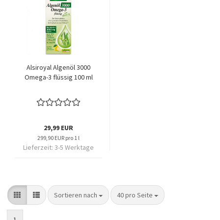
Alsiroyal Algenöl 3000
Omega-3 flüssig 100 ml
29,99 EUR
299,90 EUR pro 1 l
Lieferzeit:
3-5 Werktage
Sortieren nach
pro Seite
Sortieren nach
40 pro Seite
1