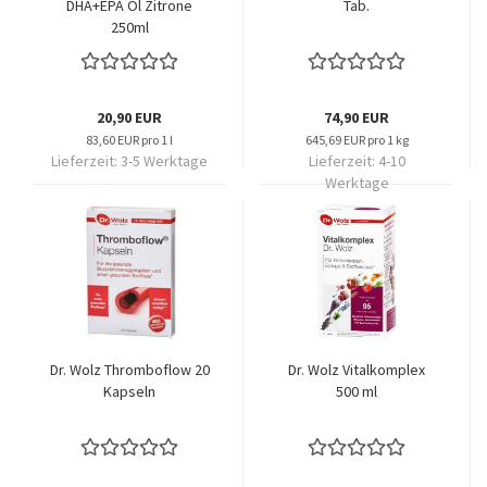
DHA+EPA Öl Zitrone
Tab.
250ml
20,90 EUR
74,90 EUR
83,60 EUR pro 1 l
645,69 EUR pro 1 kg
Lieferzeit:
3-5 Werktage
Lieferzeit:
4-10
Werktage
Dr. Wolz Thromboflow 20
Dr. Wolz Vitalkomplex
Kapseln
500 ml