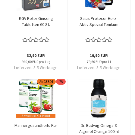
KGV Roter Ginseng
Salus Protecor Herz-
Tabletten 60 St.
Aktiv Spezial-Tonikum
32,90 EUR
19,90 EUR
940,00 EUR pro 1 kg
79,60 EUR pro 1 l
Lieferzeit:
3-5 Werktage
Lieferzeit:
3-5 Werktage
ANGEBOT
-7%
Männergesundheits Kur
Dr. Budwig Omega-3
Algenöl Orange 100ml