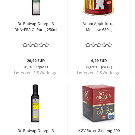
Dr. Budwig Omega-3
Vitam Applefords
DHA+EPA Öl Pur g 250ml
Melasse 680 g
20,90 EUR
9,99 EUR
83,60 EUR pro 1 l
14,69 EUR pro 1 kg
Lieferzeit:
3-5 Werktage
Lieferzeit:
3-5 Werktage
Dr. Budwig Omega-3
KGV Roter Ginseng 200