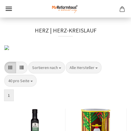
HERZ | HERZ-KREISLAUF
Sortieren nach
pro Seite
Sortieren nach
Alle Hersteller
pro Seite
40 pro Seite
1