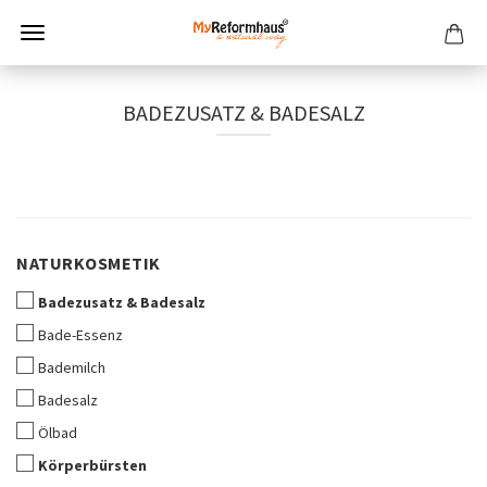
BADEZUSATZ & BADESALZ
NATURKOSMETIK
NATURKOSMETIK
Badezusatz & Badesalz
Bade-Essenz
Bademilch
Badesalz
Ölbad
Körperbürsten