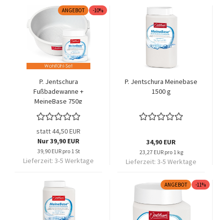
ANGEBOT
-10%
P. Jentschura
P. Jentschura Meinebase
Fußbadewanne +
1500 g
MeineBase 750g
statt 44,50 EUR
Nur 39,90 EUR
34,90 EUR
39,90 EUR pro 1 St
23,27 EUR pro 1 kg
Lieferzeit:
3-5 Werktage
Lieferzeit:
3-5 Werktage
ANGEBOT
-11%