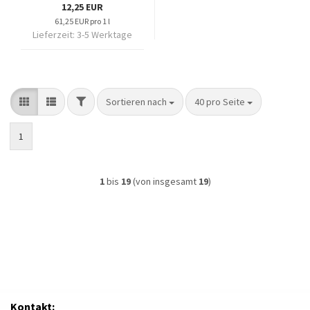
12,25 EUR
61,25 EUR pro 1 l
Lieferzeit:
3-5 Werktage
FILTER
Sortieren nach
pro Seite
Sortieren nach
40 pro Seite
1
1
bis
19
(von insgesamt
19
)
Kontakt: