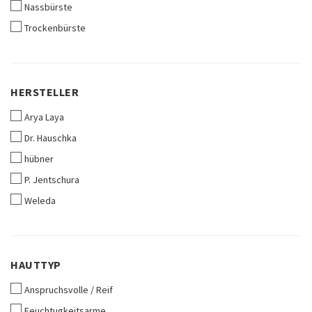
Nassbürste
Trockenbürste
HERSTELLER
HERSTELLER
Arya Laya
Dr. Hauschka
hübner
P. Jentschura
Weleda
HAUTTYP
HAUTTYP
Anspruchsvolle / Reif
Feuchtugkeitsarme