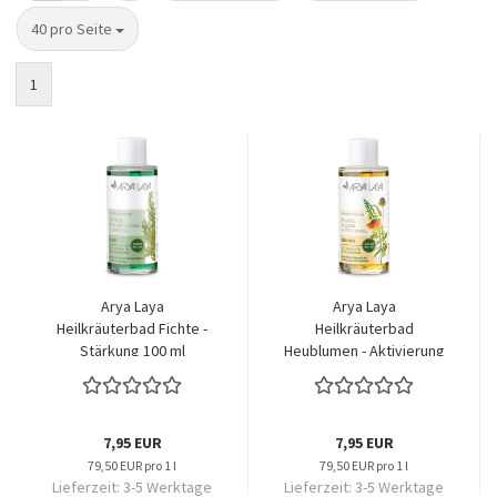
pro Seite
40 pro Seite
1
Arya Laya
Arya Laya
Heilkräuterbad Fichte -
Heilkräuterbad
Stärkung 100 ml
Heublumen - Aktivierung
100 ml
7,95 EUR
7,95 EUR
79,50 EUR pro 1 l
79,50 EUR pro 1 l
Lieferzeit:
3-5 Werktage
Lieferzeit:
3-5 Werktage