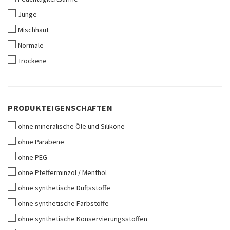
Junge
Mischhaut
Normale
Trockene
PRODUKTEIGENSCHAFTEN
PRODUKTEIGENSCHAFTEN
ohne mineralische Öle und Silikone
ohne Parabene
ohne PEG
ohne Pfefferminzöl / Menthol
ohne synthetische Duftsstoffe
ohne synthetische Farbstoffe
ohne synthetische Konservierungsstoffen