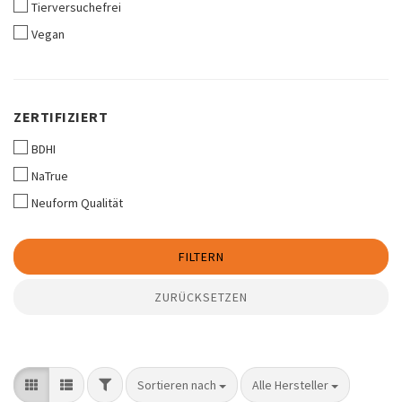
Tierversuchefrei
Vegan
ZERTIFIZIERT
ZERTIFIZIERT
BDHI
NaTrue
Neuform Qualität
FILTERN
ZURÜCKSETZEN
FILTER
Sortieren nach
pro Seite
Sortieren nach
Alle Hersteller