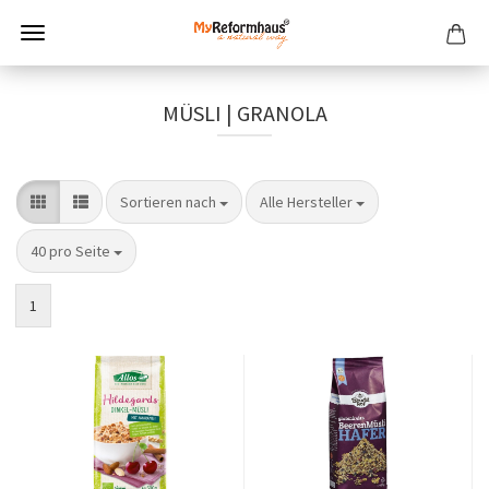
MÜSLI | GRANOLA
Sortieren nach
pro Seite
Sortieren nach
Alle Hersteller
pro Seite
40 pro Seite
1