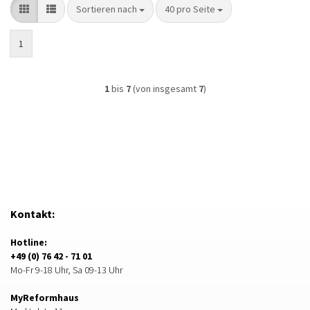
Sortieren nach
pro Seite
Sortieren nach
40 pro Seite
1
1
bis
7
(von insgesamt
7
)
Kontakt:
Hotline:
+49 (0) 76 42 - 71 01
Mo-Fr 9-18 Uhr, Sa 09-13 Uhr
MyReformhaus