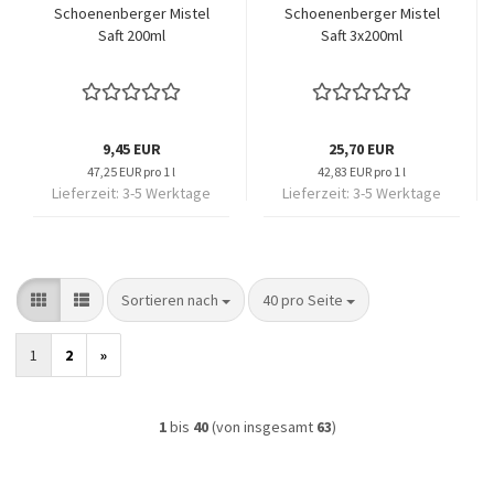
Schoenenberger Mistel
Schoenenberger Mistel
Saft 200ml
Saft 3x200ml
9,45 EUR
25,70 EUR
47,25 EUR pro 1 l
42,83 EUR pro 1 l
Lieferzeit:
3-5 Werktage
Lieferzeit:
3-5 Werktage
Sortieren nach
pro Seite
Sortieren nach
40 pro Seite
1
2
»
1
bis
40
(von insgesamt
63
)