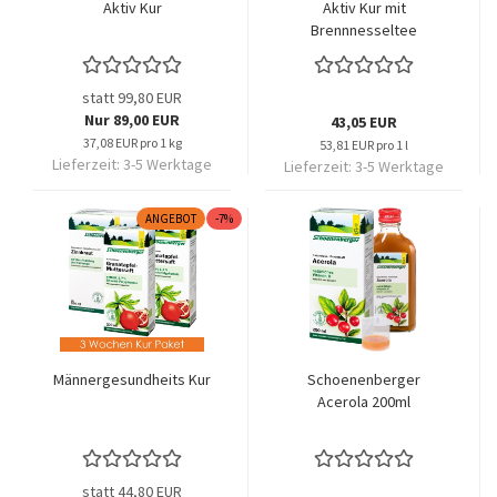
Aktiv Kur
Aktiv Kur mit
Brennnesseltee
statt 99,80 EUR
Nur 89,00 EUR
43,05 EUR
37,08 EUR pro 1 kg
53,81 EUR pro 1 l
Lieferzeit:
3-5 Werktage
Lieferzeit:
3-5 Werktage
ANGEBOT
-7%
Männergesundheits Kur
Schoenenberger
Acerola 200ml
statt 44,80 EUR