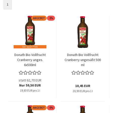
1
ANGEBOT
-5%
Donath Bio Vollfrucht
Donath Bio Vollfrucht
Cranberry unges.
Cranberry ungesüßt 500
6x500ml
ml
statt 62,70 EUR
Nur 59,50 EUR
10,45 EUR
19,83 EUR pro 1 l
20,90 EUR pro 1 l
ANGEBOT
-5%