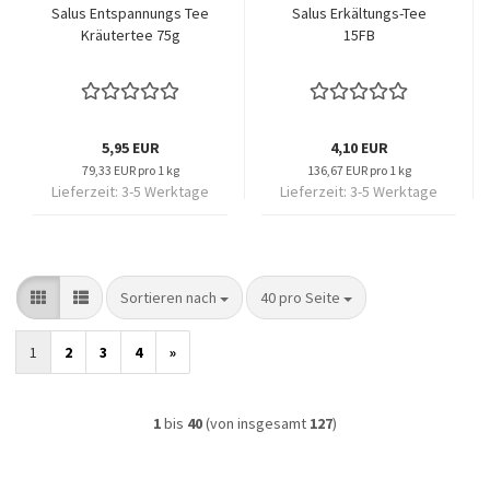
Salus Entspannungs Tee
Salus Erkältungs-Tee
Kräutertee 75g
15FB
5,95 EUR
4,10 EUR
79,33 EUR pro 1 kg
136,67 EUR pro 1 kg
Lieferzeit:
3-5 Werktage
Lieferzeit:
3-5 Werktage
Sortieren nach
pro Seite
Sortieren nach
40 pro Seite
1
2
3
4
»
1
bis
40
(von insgesamt
127
)