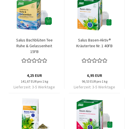
Salus Bachblüten Tee
Salus Basen-Aktiv®
Ruhe & Gelassenheit
Kräutertee Nr. 1 40FB
15FB
4,25 EUR
6,95 EUR
141,67 EUR pro 1 kg
96,53 EUR pro 1 kg
Lieferzeit:
3-5 Werktage
Lieferzeit:
3-5 Werktage