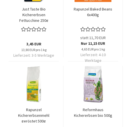
Just Taste Bio
Rapunzel Baked Beans
Kichererbsen
6x400g
Fettucchine 250g
statt 11,70 EUR
Nur 11,15 EUR
3,45 EUR
4,65 EUR pro 1 kg
13,80 EUR pro 1 kg
Lieferzeit:
4-10
Lieferzeit:
3-5 Werktage
Werktage
Rapunzel
Reformhaus
Kichererbsenmehl
Kichererbsen bio 500g
geröstet 500g