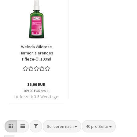
Weleda Wildrose
Harmonisierendes
Pflege-Öl 100ml
16,90 EUR
169,00 EUR pro 1 l
Lieferzeit:
3-5 Werktage
FILTER
Sortieren nach
pro Seite
Sortieren nach
40 pro Seite