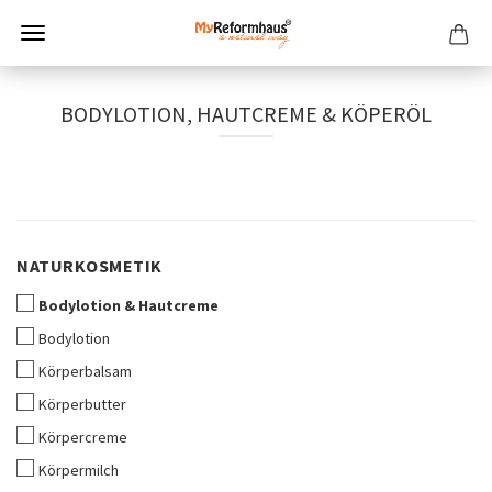
BODYLOTION, HAUTCREME & KÖPERÖL
NATURKOSMETIK
NATURKOSMETIK
Bodylotion & Hautcreme
Bodylotion
Körperbalsam
Körperbutter
Körpercreme
Körpermilch