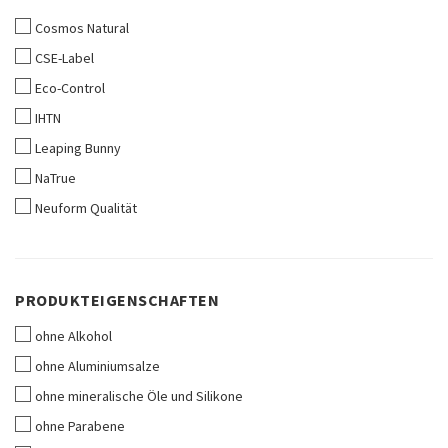
Cosmos Natural
CSE-Label
Eco-Control
IHTN
Leaping Bunny
NaTrue
Neuform Qualität
PRODUKTEIGENSCHAFTEN
PRODUKTEIGENSCHAFTEN
ohne Alkohol
ohne Aluminiumsalze
ohne mineralische Öle und Silikone
ohne Parabene