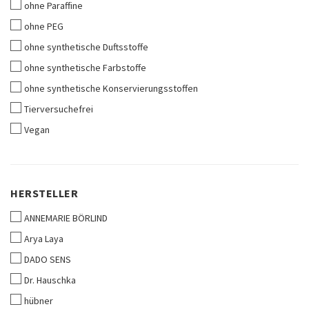
ohne Paraffine
ohne PEG
ohne synthetische Duftsstoffe
ohne synthetische Farbstoffe
ohne synthetische Konservierungsstoffen
Tierversuchefrei
Vegan
HERSTELLER
HERSTELLER
ANNEMARIE BÖRLIND
Arya Laya
DADO SENS
Dr. Hauschka
hübner