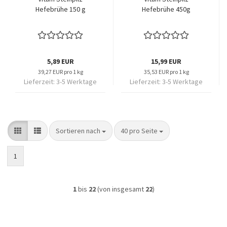
Hefebrühe 150 g
Hefebrühe 450g
5,89 EUR
15,99 EUR
39,27 EUR pro 1 kg
35,53 EUR pro 1 kg
Lieferzeit:
3-5 Werktage
Lieferzeit:
3-5 Werktage
Sortieren nach
pro Seite
Sortieren nach
40 pro Seite
1
1
bis
22
(von insgesamt
22
)