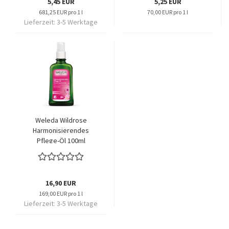
5,45 EUR
5,25 EUR
681,25 EUR pro 1 l
70,00 EUR pro 1 l
Lieferzeit:
3-5 Werktage
Weleda Wildrose
Harmonisierendes
Pflege-Öl 100ml
16,90 EUR
169,00 EUR pro 1 l
Lieferzeit:
3-5 Werktage