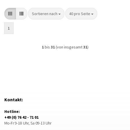
Sortieren nach
pro Seite
Sortieren nach
40 pro Seite
1
1
bis
31
(von insgesamt
31
)
Kontakt:
Hotline:
+49 (0) 76 42 - 71 01
Mo-Fr 9-18 Uhr, Sa 09-13 Uhr