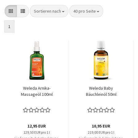
Sortieren nach
pro Seite
Sortieren nach
40 pro Seite
1
Weleda Arnika-
Weleda Baby
Massageöl 100ml
Bäuchleinöl 50ml
12,95 EUR
10,95 EUR
129,50 EUR pro 1 l
219,00 EUR pro 1 l