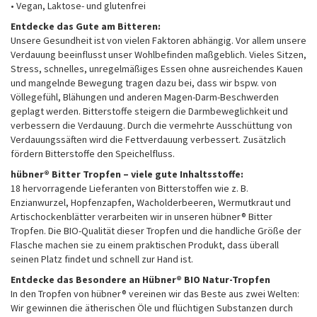
• Vegan, Laktose- und glutenfrei
Entdecke das Gute am Bitteren:
Unsere Gesundheit ist von vielen Faktoren abhängig. Vor allem unsere
Verdauung beeinflusst unser Wohlbefinden maßgeblich. Vieles Sitzen,
Stress, schnelles, unregelmäßiges Essen ohne ausreichendes Kauen
und mangelnde Bewegung tragen dazu bei, dass wir bspw. von
Völlegefühl, Blähungen und anderen Magen-Darm-Beschwerden
geplagt werden. Bitterstoffe steigern die Darmbeweglichkeit und
verbessern die Verdauung. Durch die vermehrte Ausschüttung von
Verdauungssäften wird die Fettverdauung verbessert. Zusätzlich
fördern Bitterstoffe den Speichelfluss.
hübner® Bitter Tropfen – viele gute Inhaltsstoffe:
18 hervorragende Lieferanten von Bitterstoffen wie z. B.
Enzianwurzel, Hopfenzapfen, Wacholderbeeren, Wermutkraut und
Artischockenblätter verarbeiten wir in unseren hübner® Bitter
Tropfen. Die BIO-Qualität dieser Tropfen und die handliche Größe der
Flasche machen sie zu einem praktischen Produkt, dass überall
seinen Platz findet und schnell zur Hand ist.
Entdecke das Besondere an Hübner® BIO Natur-Tropfen
In den Tropfen von hübner® vereinen wir das Beste aus zwei Welten:
Wir gewinnen die ätherischen Öle und flüchtigen Substanzen durch