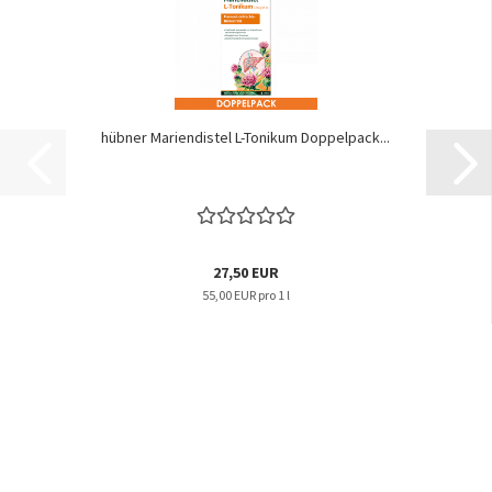
hübner Mariendistel L-Tonikum Doppelpack...
27,50 EUR
55,00 EUR pro 1 l